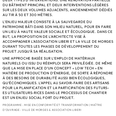
DEUX TYPES D’INTERVENTIONS. UNE RÉNOVATION PARTIELLE
DU BÂTIMENT PRINCIPAL ET DEUX INTERVENTIONS LÉGÈRES
SUR LES DEUX VOLUMES ADJACENTS, ANCIENNEMENT DÉDIÉS
AU TIR À 50 ET 300 MÈTRES.
L’ENJEU MAJEUR CONSISTE À LA SAUVEGARDE DU
PATRIMOINE BÂTI DANS SON MILIEU NATUREL, POUR EN FAIRE
UN LIEU À HAUTE VALEUR SOCIALE ET ÉCOLOGIQUE. DANS CE
BUT, LA PROPOSITION DE L’ARCHITECTE VISE À
ACCOMPAGNER L’ASSOCIATION LIBERI ET LA VILLE DE MORGES
DURANT TOUTES LES PHASES DE DÉVELOPPEMENT DU
PROJET JUSQU’À SA RÉALISATION.
UNE APPROCHE BASÉE SUR L’EMPLOI DE MATÉRIAUX
NATURELS OU ISSU DU RÉEMPLOI SERA PRIVILÉGIÉE. DE MÊME
QUE LA MISE EN PLACE D’UN CONCEPT « LOW TECH » EN
MATIÈRE DE PRODUCTION D’ÉNERGIE, DE SORTE À RÉPONDRE
À DES BESOINS DE DURABILITÉ AUSSI BIEN ÉCOLOGIQUES,
QU’ÉCONOMIQUES. L’APPEL AU SAVOIR-FAIRE DES ARTISANS
POUR LA PLANIFICATION ET LA PARTICIPATION DES FUTURS-
ES UTILISATEURS-RICES DANS LE PROCESSUS DE CHANTIER
EST UN ENJEU SOCIAL FORT DU PROJET.
PROGRAMME : MISE EN CONFORMITÉ ET TRANSFORMATION | MAÎTRE
D’OUVRAGE : VILLE DE MORGES & ASSOCIATION LIBERI