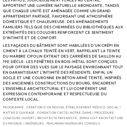
LES PATIOS, JUDICIEUSEMENT PLACÉS AU CENTRE,
APPORTENT UNE LUMIÈRE NATURELLE ABONDANTE, TANDIS
QUE CHAQUE UNITÉ EST AMÉNAGÉE COMME UN GRAND
APPARTEMENT PARTAGÉ, FAVORISANT UNE ATMOSPHÈRE
DOMESTIQUE ET CHALEUREUSE. DES AMÉNAGEMENTS
FAMILIERS TELS QUE DES CHEMINÉES OU BIBLIOTHÈQUES AUX
EXTRÉMITÉS DES COULOIRS RENFORCENT CE SENTIMENT
D’INTIMITÉ ET DE CONFORT.
LES FAÇADES DU BÂTIMENT SONT HABILLÉES D’UN CRÉPI EN
CIMENT À LA CHAUX TEINTÉ EN VERT, RAPPELANT LA TEINTE
DU MARBRE CIPOLIN EXTRAIT DES CARRIÈRES DE SAILLON AU
19E SIÈCLE. LES FENÊTRES EN BOIS-MÉTAL SONT CONÇUES
POUR OFFRIR DES VUES SUR LE PAYSAGE ENVIRONNANT TOUT
EN GARANTISSANT L’INTIMITÉ DES RÉSIDENTS. ENFIN, UN
SOCLE ET UNE COURONNE EN BÉTON ARMÉ TEINTÉ, INSPIRÉS
DES ANCIENNES CONSTRUCTIONS DU BOURG, ENCADRENT
L’ENSEMBLE ARCHITECTURAL ET LUI CONFÈRENT UNE
EXPRESSION CONTEMPORAINE ET RESPECTUEUSE DU
CONTEXTE LOCAL.
PROGRAMME : CRÉATION D’UN NOUVEL ÉTABLISSEMENT MÉDICO-SOCIAL |
MAÎTRE D’OUVRAGE : FONDATION CASTEL NOTRE-DAME | PROCÉDURE :
CONCOURS OUVERT | ARCHITECTE PAYSAGISTE : EMMA VOIT ARCHITECTURE
DU PAYSAGE | INGÉNIEURS : FEHLMANN INGÉNIEURS CONSEILS